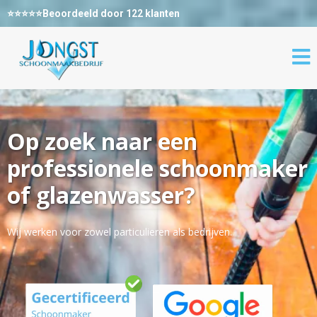
⭐⭐⭐⭐⭐Beoordeeld door 122 klanten
Op zoek naar een
professionele schoonmaker
of glazenwasser?
Wij werken voor zowel particulieren als bedrijven.